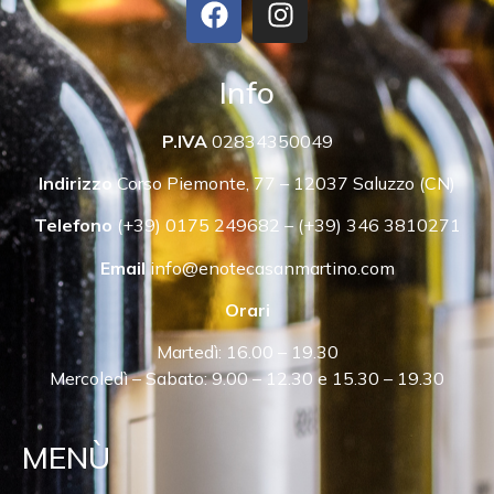
Info
P.IVA
02834350049
Indirizzo
Corso Piemonte, 77 – 12037 Saluzzo (CN)
Telefono
(+39) 0175 249682 – (+39) 346 3810271
Email
info@enotecasanmartino.com
Orari
Martedì: 16.00 – 19.30
Mercoledì – Sabato: 9.00 – 12.30 e 15.30 – 19.30
MENÙ