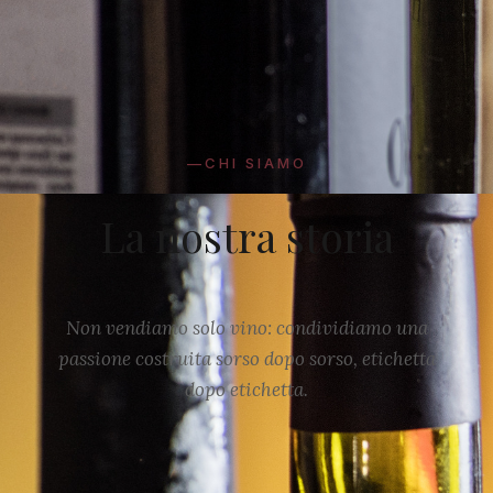
—CHI SIAMO
La nostra storia
Non vendiamo solo vino: condividiamo una
passione costruita sorso dopo sorso, etichetta
dopo etichetta.