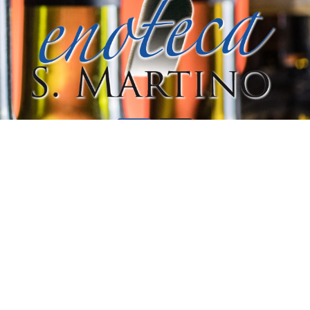
Info
P.IVA
02834350049
Indirizzo
Corso Piemonte, 77 – 12037 Saluzzo (CN)
Telefono
(+39) 0175 249682 – (+39) 346 3810271
Email
info@enotecasanmartino.com