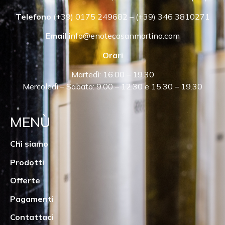
Telefono
(+39) 0175 249682 – (+39) 346 3810271
Email
info@enotecasanmartino.com
Orari
Martedì: 16.00 – 19.30
Mercoledì – Sabato: 9.00 – 12.30 e 15.30 – 19.30
MENÙ
Chi siamo
Prodotti
Offerte
Pagamenti
Contattaci