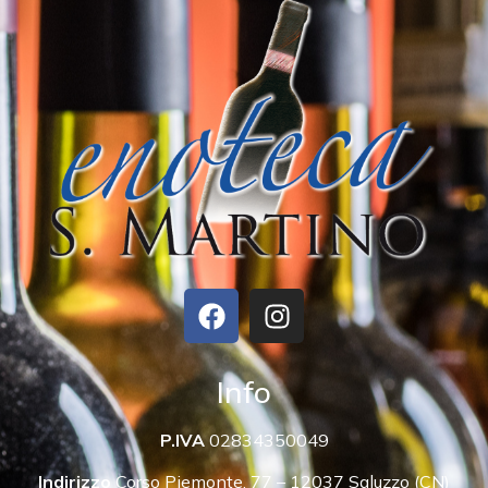
Info
P.IVA
02834350049
Indirizzo
Corso Piemonte, 77 – 12037 Saluzzo (CN)