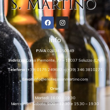
Info
P.IVA
02834350049
Indirizzo
Corso Piemonte, 77 – 12037 Saluzzo (CN)
Telefono
(+39) 0175 249682 – (+39) 346 3810271
Email
info@enotecasanmartino.com
Orari
Martedì: 16.00 – 19.30
Mercoledì – Sabato: 9.00 – 12.30 e 15.30 – 19.30