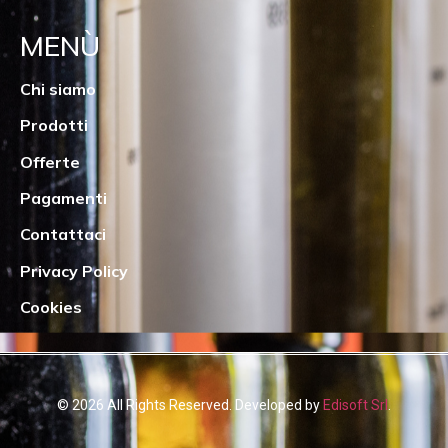
MENÙ
Chi siamo
Prodotti
Offerte
Pagamenti
Contattaci
Privacy Policy
Cookies
© 2026 All Rights Reserved. Developed by
Edisoft Srl
.