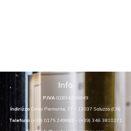
Info
P.IVA
02834350049
Indirizzo
Corso Piemonte, 77 – 12037 Saluzzo (CN)
Telefono
(+39) 0175 249682 – (+39) 346 3810271