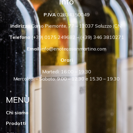
Info
P.IVA
02834350049
Indirizzo
Corso Piemonte, 77 – 12037 Saluzzo (CN)
Telefono
(+39) 0175 249682 – (+39) 346 3810271
Email
info@enotecasanmartino.com
Orari
Martedì: 16.00 – 19.30
Mercoledì – Sabato: 9.00 – 12.30 e 15.30 – 19.30
MENÙ
Chi siamo
Prodotti