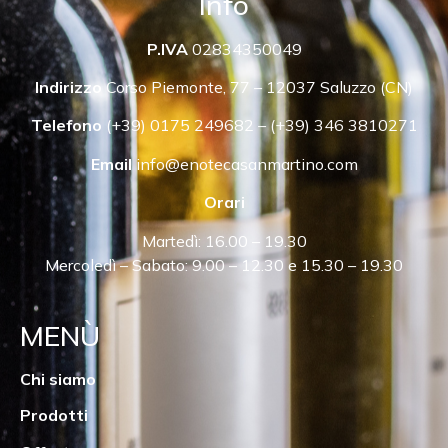
Info
P.IVA
02834350049
Indirizzo
Corso Piemonte, 77 – 12037 Saluzzo (CN)
Telefono
(+39) 0175 249682 – (+39) 346 3810271
Email
info@enotecasanmartino.com
Orari
Martedì: 16.00 – 19.30
Mercoledì – Sabato: 9.00 – 12.30 e 15.30 – 19.30
MENÙ
Chi siamo
Prodotti